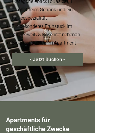
(Kategorie #backToBasics), 1
alkoholfreies Getränk und eine
Kaffeespezialität​
Ein besonderes Frühstück im
Schneeweiß & Rosenrot nebenan​
Bio-Knabbereien im Apartment​
• Jetzt Buchen •
Apartments für
geschäftliche Zwecke