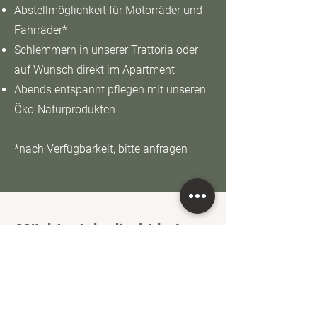
Abstellmöglichkeit für Motorräder und
Fahrräder*​
Schlemmern in unserer Trattoria oder
auf Wunsch direkt im Apartment​
Abends entspannt pflegen mit unseren
Öko-Naturprodukten​
*nach Verfügbarkeit, bitte anfragen
Möchtest du direkt bei uns
buchen?
Hier gelangst du auf unsere
Buchungsseite und kannst die reinen