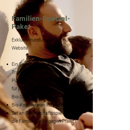
Familien-Special-
Paket
Exklusiv nur buchbar über unsere
Website​
Ein Familienabend in unserer
Trattoria mit unterschiedlichen
Pizzen in der Mitte zur Auswahl,
für jeden eine unserer leckeren
Bio-Schorlen von Rauch​
Bio-Knabbereien im Apartment​
Set an Gesellschaftsspielen für
die Familie (Leihe gegen Pfand)​