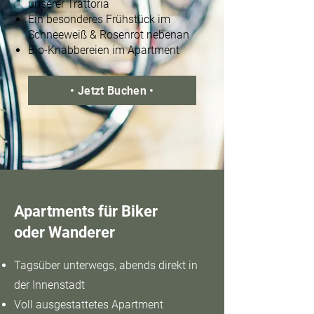
unserer Trattoria​
Ein besonderes Frühstück im
Schneeweiß & Rosenrot nebenan​
Bio-Knabbereien im Apartment
• Jetzt Buchen •
Apartments für Biker
oder Wanderer
Tagsüber unterwegs, abends direkt in
der Innenstadt​
Voll ausgestattetes Apartment​