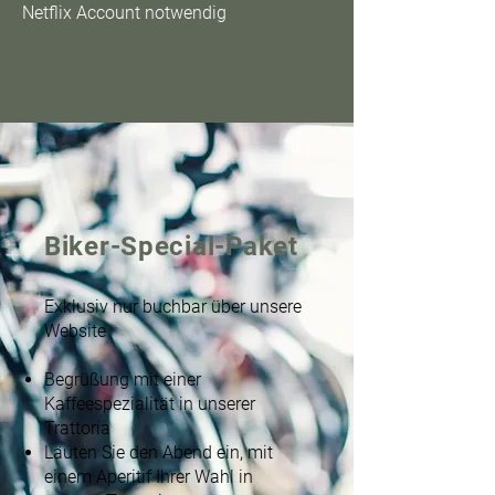
Netflix Account notwendig​
Biker-Special-Paket
Exklusiv nur buchbar über unsere
Website​
Begrüßung mit einer
Kaffeespezialität in unserer
Trattoria​
Läuten Sie den Abend ein, mit
einem Aperitif Ihrer Wahl in